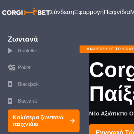
Σύνδεση
Εφαρμογή
Παιχνίδια
Μ
Ζωντανά
ΑΝΑΚΆΛΥΨΕ ΤΟ ΚΑΛΎ
Roulette
Corg
Poker
Blackjack
Παί
Baccarat
Νέο Αξιόπιστο O
Καλύτερα ζωντανά
παιχνίδια
Εγγραφή Τ