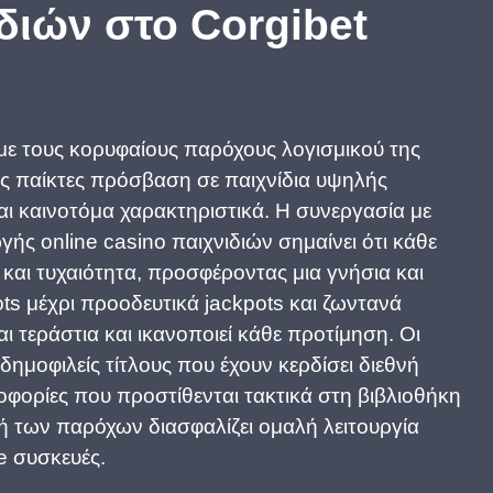
διών στο Corgibet
 με τους κορυφαίους παρόχους λογισμικού της
υς παίκτες πρόσβαση σε παιχνίδια υψηλής
και καινοτόμα χαρακτηριστικά. Η συνεργασία με
ής online casino παιχνιδιών σημαίνει ότι κάθε
νη και τυχαιότητα, προσφέροντας μια γνήσια και
ots μέχρι προοδευτικά jackpots και ζωντανά
ναι τεράστια και ικανοποιεί κάθε προτίμηση. Οι
ημοφιλείς τίτλους που έχουν κερδίσει διεθνή
οφορίες που προστίθενται τακτικά στη βιβλιοθήκη
χή των παρόχων διασφαλίζει ομαλή λειτουργία
e συσκευές.