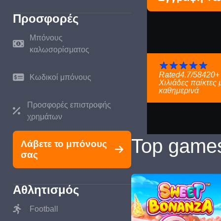
Προσφορές
Μπόνους
καλωσορίσματος
Rated
4.7
/
5
8420
+
Κωδικοί μπόνους
Χιλιάδες παίκτες 
καθημερινά
Προσφορές επιστροφής
χρημάτων
Top game
Λάβετε το μπόνους
σας
Αθλητισμός
Football