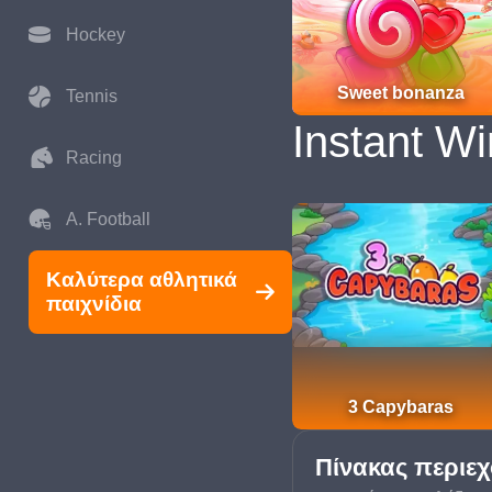
Hockey
Play now
Sweet bonanza
Tennis
Instant Wi
Racing
A. Football
Καλύτερα αθλητικά
παιχνίδια
Play now
3 Capybaras
Πίνακας περιε