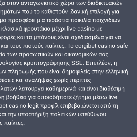
ίζει στον ανταγωνιστικό χώρο των διαδικτυακών
τημάτων που το καθιστούν ιδανική επιλογή για
α προσφέρει μια τεράστια ποικιλία παιχνιδιών
λασικά φρουτάκια μέχρι live casino με
φορές και τα μπόνους είναι σχεδιασμένα για να
αι τους πιστούς παίκτες. Το corgibet casino safe
σία των προσωπικών και οικονομικών σας
νολογίας κρυπτογράφησης SSL. Επιπλέον, η
ν πληρωμής που είναι δημοφιλείς στην ελληνική
έσεις και αναλήψεις χωρίς περιττές
ατών λειτουργεί καθημερινά και είναι διαθέσιμη
η βοήθεια για οποιοδήποτε ζήτημα μέσω live
bet casino legit προφίλ επιβεβαιώνεται από τη
αι την υποστήριξη πολιτικών υπεύθυνου
 παίκτες.