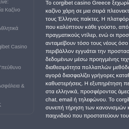
ive:
Το corgibet casino Greece ξεχωρ
ία Καζίνο
καζίνο χάρη σε μια σειρά πλεονεκ
τους Έλληνες παίκτες. Η πλατφόρμ
που καλύπτουν κάθε γούστο, από κ
Αθλητικά
πραγματικούς ντίλερ, ενώ οι προσ
ανταμείβουν τόσο τους νέους όσο κ
ibet Casino
περιβάλλον εγγυάται την προστα
δεδομένων μέσω προηγμένης τεχ
διαθεσιμότητα πολλαπλών μεθόδω
 Υπεύθυνο
αγορά διασφαλίζει γρήγορες καταθ
καθυστερήσεις. Η εξυπηρέτηση πελ
Ασφάλεια &
στα ελληνικά, προσφέροντας άμεσ
chat, email ή τηλεφώνου. Το corgi
ς
συνεπή τήρηση των κανονισμών κ
παιχνιδιού που προστατεύουν τους