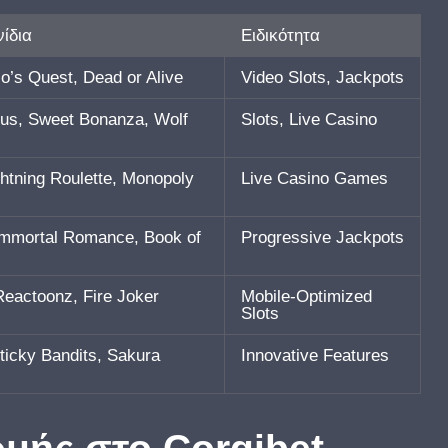
ίδια
Ειδικότητα
o’s Quest, Dead or Alive
Video Slots, Jackpots
us, Sweet Bonanza, Wolf
Slots, Live Casino
htning Roulette, Monopoly
Live Casino Games
mmortal Romance, Book of
Progressive Jackpots
Reactoonz, Fire Joker
Mobile-Optimized
Slots
ticky Bandits, Sakura
Innovative Features
μής στο Corgibet