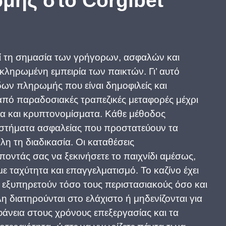
οεί τη σημασία των γρήγορων, ασφαλών και
ληρωμένη εμπειρία των παικτών. Γι’ αυτό
δων πληρωμής που είναι δημοφιλείς και
 από παραδοσιακές τραπεζικές μεταφορές μέχρι
α και κρυπτονομίσματα. Κάθε μέθοδος
στήματα ασφαλείας που προστατεύουν τα
λη τη διαδικασία. Οι καταθέσεις
οντάς σας να ξεκινήσετε το παιχνίδι αμέσως,
ε ταχύτητα και επαγγελματισμό. Το καζίνο έχει
εξυπηρετούν τόσο τους περιστασιακούς όσο και
έλη διατηρούνται στο ελάχιστο ή μηδενίζονται για
φάνεια στους χρόνους επεξεργασίας και τα