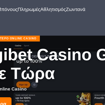
πόνους
Πληρωμές
Αθλητισμός
Ζωντανά
ΤΕΡΟ ONLINE CASINO
ibet Casino 
ξε Τώρα
nline Casino
ώρα