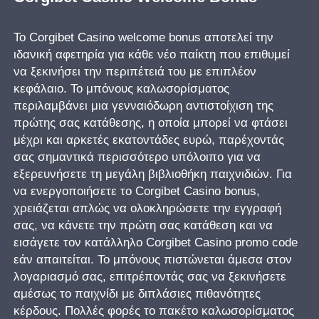
Το Corgibet Casino welcome bonus αποτελεί την
ιδανική αφετηρία για κάθε νέο παίκτη που επιθυμεί
να ξεκινήσει την περιπέτειά του με επιπλέον
κεφάλαιο. Το μπόνους καλωσορίσματος
περιλαμβάνει μια γενναιόδωρη αντιστοίχιση της
πρώτης σας κατάθεσης, η οποία μπορεί να φτάσει
μέχρι και αρκετές εκατοντάδες ευρώ, παρέχοντάς
σας σημαντικά περισσότερο υπόλοιπο για να
εξερευνήσετε τη μεγάλη βιβλιοθήκη παιχνιδιών. Για
να ενεργοποιήσετε το Corgibet Casino bonus,
χρειάζεται απλώς να ολοκληρώσετε την εγγραφή
σας, να κάνετε την πρώτη σας κατάθεση και να
εισάγετε τον κατάλληλο Corgibet Casino promo code
εάν απαιτείται. Το μπόνους πιστώνεται άμεσα στον
λογαριασμό σας, επιτρέποντάς σας να ξεκινήσετε
αμέσως το παιχνίδι με διπλάσιες πιθανότητες
κέρδους. Πολλές φορές το πακέτο καλωσορίσματος