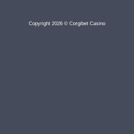
Copyright 2026 © Corgibet Casino