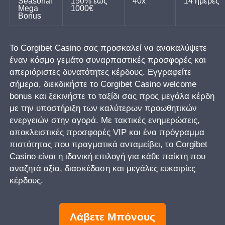
Seasonal
150% έως
40x
14 ημέρες
Mega
1000€
Bonus
Το Corgibet Casino σας προσκαλεί να ανακαλύψετε
έναν κόσμο γεμάτο συναρπαστικές προσφορές και
απεριόριστες δυνατότητες κέρδους. Εγγραφείτε
σήμερα, διεκδικήστε το Corgibet Casino welcome
bonus και ξεκινήστε το ταξίδι σας προς μεγάλα κέρδη
με την υποστήριξη των καλύτερων προωθητικών
ενεργειών στην αγορά. Με τακτικές ενημερώσεις,
αποκλειστικές προσφορές VIP και ένα πρόγραμμα
πιστότητας που πραγματικά ανταμείβει, το Corgibet
Casino είναι η ιδανική επιλογή για κάθε παίκτη που
αναζητά αξία, διασκέδαση και μεγάλες ευκαιρίες
κέρδους.
Λάβετε Μπόνους