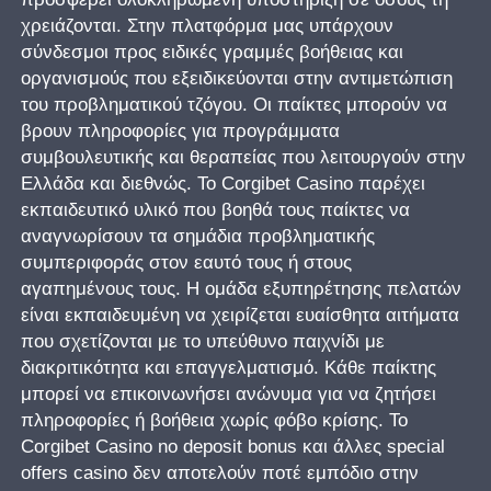
χρειάζονται. Στην πλατφόρμα μας υπάρχουν
σύνδεσμοι προς ειδικές γραμμές βοήθειας και
οργανισμούς που εξειδικεύονται στην αντιμετώπιση
του προβληματικού τζόγου. Οι παίκτες μπορούν να
βρουν πληροφορίες για προγράμματα
συμβουλευτικής και θεραπείας που λειτουργούν στην
Ελλάδα και διεθνώς. Το Corgibet Casino παρέχει
εκπαιδευτικό υλικό που βοηθά τους παίκτες να
αναγνωρίσουν τα σημάδια προβληματικής
συμπεριφοράς στον εαυτό τους ή στους
αγαπημένους τους. Η ομάδα εξυπηρέτησης πελατών
είναι εκπαιδευμένη να χειρίζεται ευαίσθητα αιτήματα
που σχετίζονται με το υπεύθυνο παιχνίδι με
διακριτικότητα και επαγγελματισμό. Κάθε παίκτης
μπορεί να επικοινωνήσει ανώνυμα για να ζητήσει
πληροφορίες ή βοήθεια χωρίς φόβο κρίσης. Το
Corgibet Casino no deposit bonus και άλλες special
offers casino δεν αποτελούν ποτέ εμπόδιο στην