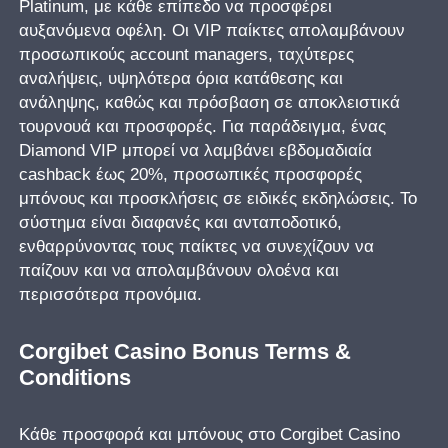
Platinum, με κάθε επίπεδο να προσφέρει
αυξανόμενα οφέλη. Οι VIP παίκτες απολαμβάνουν
προσωπικούς account managers, ταχύτερες
αναλήψεις, υψηλότερα όρια κατάθεσης και
ανάληψης, καθώς και πρόσβαση σε αποκλειστικά
τουρνουά και προσφορές. Για παράδειγμα, ένας
Diamond VIP μπορεί να λαμβάνει εβδομαδιαία
cashback έως 20%, προσωπικές προσφορές
μπόνους και προσκλήσεις σε ειδικές εκδηλώσεις. Το
σύστημα είναι διαφανές και ανταποδοτικό,
ενθαρρύνοντας τους παίκτες να συνεχίζουν να
παίζουν και να απολαμβάνουν ολοένα και
περισσότερα προνόμια.
Corgibet Casino Bonus Terms &
Conditions
Κάθε προσφορά και μπόνους στο Corgibet Casino