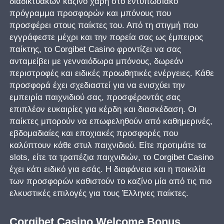
διαδικτυακών καζίνο χάρη στο εντυπωσιακό
πρόγραμμα προσφορών και μπόνους που
προσφέρει στους παίκτες του. Από τη στιγμή που
εγγράφεστε μέχρι και την πορεία σας ως έμπειρος
παίκτης, το Corgibet Casino φροντίζει να σας
ανταμείβει με γενναιόδωρα μπόνους, δωρεάν
περιστροφές και ειδικές προωθητικές ενέργειες. Κάθε
προσφορά έχει σχεδιαστεί για να ενισχύει την
εμπειρία παιχνιδιού σας, προσφέροντάς σας
επιπλέον ευκαιρίες για κέρδη και διασκέδαση. Οι
παίκτες μπορούν να επωφεληθούν από καθημερινές,
εβδομαδιαίες και εποχιακές προσφορές που
καλύπτουν κάθε στυλ παιχνιδιού. Είτε προτιμάτε τα
slots, είτε τα τραπέζια παιχνιδιών, το Corgibet Casino
έχει κάτι ειδικό για εσάς. Η διαφάνεια και η ποικιλία
των προσφορών καθιστούν το καζίνο μία από τις πιο
ελκυστικές επιλογές για τους Έλληνες παίκτες.
Corgibet Casino Welcome Bonus