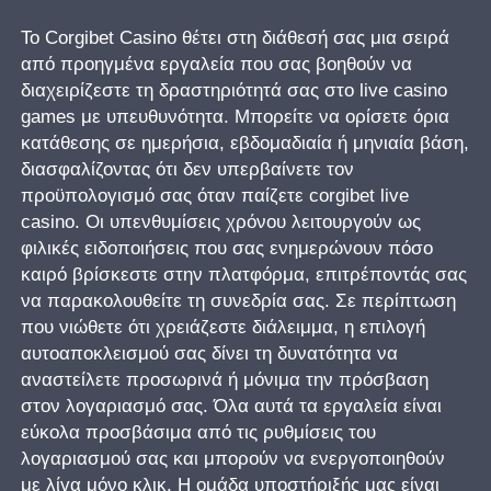
Το Corgibet Casino θέτει στη διάθεσή σας μια σειρά
από προηγμένα εργαλεία που σας βοηθούν να
διαχειρίζεστε τη δραστηριότητά σας στο live casino
games με υπευθυνότητα. Μπορείτε να ορίσετε όρια
κατάθεσης σε ημερήσια, εβδομαδιαία ή μηνιαία βάση,
διασφαλίζοντας ότι δεν υπερβαίνετε τον
προϋπολογισμό σας όταν παίζετε corgibet live
casino. Οι υπενθυμίσεις χρόνου λειτουργούν ως
φιλικές ειδοποιήσεις που σας ενημερώνουν πόσο
καιρό βρίσκεστε στην πλατφόρμα, επιτρέποντάς σας
να παρακολουθείτε τη συνεδρία σας. Σε περίπτωση
που νιώθετε ότι χρειάζεστε διάλειμμα, η επιλογή
αυτοαποκλεισμού σας δίνει τη δυνατότητα να
αναστείλετε προσωρινά ή μόνιμα την πρόσβαση
στον λογαριασμό σας. Όλα αυτά τα εργαλεία είναι
εύκολα προσβάσιμα από τις ρυθμίσεις του
λογαριασμού σας και μπορούν να ενεργοποιηθούν
με λίγα μόνο κλικ. Η ομάδα υποστήριξής μας είναι