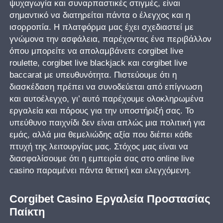
ψυχαγωγία και συναρπαστικές στιγμές, είναι
σημαντικό να διατηρείται πάντα ο έλεγχος και η
ισορροπία. Η πλατφόρμα μας έχει σχεδιαστεί με
γνώμονα την ασφάλεια, παρέχοντας ένα περιβάλλον
όπου μπορείτε να απολαμβάνετε corgibet live
roulette, corgibet live blackjack και corgibet live
baccarat με υπευθυνότητα. Πιστεύουμε ότι η
διασκέδαση πρέπει να συνοδεύεται από επίγνωση
και αυτοέλεγχο, γι’ αυτό παρέχουμε ολοκληρωμένα
εργαλεία και πόρους για την υποστήριξή σας. Το
υπεύθυνο παιχνίδι δεν είναι απλώς μια πολιτική για
εμάς, αλλά μια θεμελιώδης αξία που διέπει κάθε
πτυχή της λειτουργίας μας. Στόχος μας είναι να
διασφαλίσουμε ότι η εμπειρία σας στο online live
casino παραμένει πάντα θετική και ελεγχόμενη.
Corgibet Casino Εργαλεία Προστασίας
Παίκτη