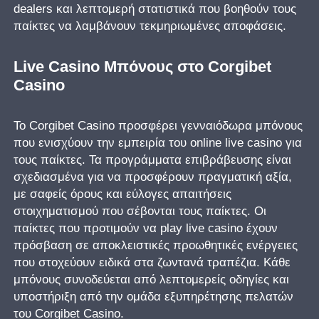
dealers και λεπτομερή στατιστικά που βοηθούν τους
παίκτες να λαμβάνουν τεκμηριωμένες αποφάσεις.
Live Casino Μπόνους στο Corgibet
Casino
Το Corgibet Casino προσφέρει γενναιόδωρα μπόνους
που ενισχύουν την εμπειρία του online live casino για
τους παίκτες. Τα προγράμματα επιβράβευσης είναι
σχεδιασμένα για να προσφέρουν πραγματική αξία,
με σαφείς όρους και εύλογες απαιτήσεις
στοιχηματισμού που σέβονται τους παίκτες. Οι
παίκτες που προτιμούν να play live casino έχουν
πρόσβαση σε αποκλειστικές προωθητικές ενέργειες
που στοχεύουν ειδικά στα ζωντανά τραπέζια. Κάθε
μπόνους συνοδεύεται από λεπτομερείς οδηγίες και
υποστήριξη από την ομάδα εξυπηρέτησης πελατών
του Corgibet Casino.