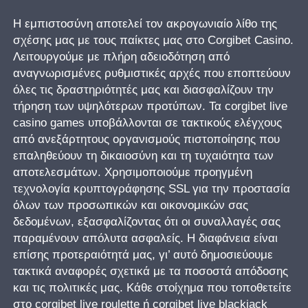
Η εμπιστοσύνη αποτελεί τον ακρογωνιαίο λίθο της
σχέσης μας με τους παίκτες μας στο Corgibet Casino.
Λειτουργούμε με πλήρη αδειοδότηση από
αναγνωρισμένες ρυθμιστικές αρχές που εποπτεύουν
όλες τις δραστηριότητές μας και διασφαλίζουν την
τήρηση των υψηλότερων προτύπων. Τα corgibet live
casino games υποβάλλονται σε τακτικούς ελέγχους
από ανεξάρτητους οργανισμούς πιστοποίησης που
επαληθεύουν τη δικαιοσύνη και τη τυχαιότητα των
αποτελεσμάτων. Χρησιμοποιούμε προηγμένη
τεχνολογία κρυπτογράφησης SSL για την προστασία
όλων των προσωπικών και οικονομικών σας
δεδομένων, εξασφαλίζοντας ότι οι συναλλαγές σας
παραμένουν απόλυτα ασφαλείς. Η διαφάνεια είναι
επίσης προτεραιότητά μας, γι’ αυτό δημοσιεύουμε
τακτικά αναφορές σχετικά με τα ποσοστά απόδοσης
και τις πολιτικές μας. Κάθε στοίχημα που τοποθετείτε
στο corgibet live roulette ή corgibet live blackjack