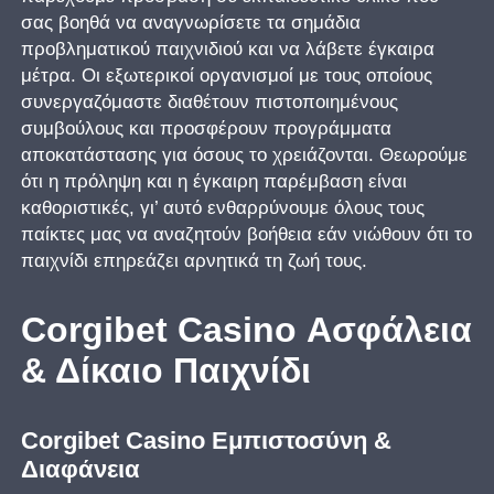
σας βοηθά να αναγνωρίσετε τα σημάδια
προβληματικού παιχνιδιού και να λάβετε έγκαιρα
μέτρα. Οι εξωτερικοί οργανισμοί με τους οποίους
συνεργαζόμαστε διαθέτουν πιστοποιημένους
συμβούλους και προσφέρουν προγράμματα
αποκατάστασης για όσους το χρειάζονται. Θεωρούμε
ότι η πρόληψη και η έγκαιρη παρέμβαση είναι
καθοριστικές, γι’ αυτό ενθαρρύνουμε όλους τους
παίκτες μας να αναζητούν βοήθεια εάν νιώθουν ότι το
παιχνίδι επηρεάζει αρνητικά τη ζωή τους.
Corgibet Casino Ασφάλεια
& Δίκαιο Παιχνίδι
Corgibet Casino Εμπιστοσύνη &
Διαφάνεια