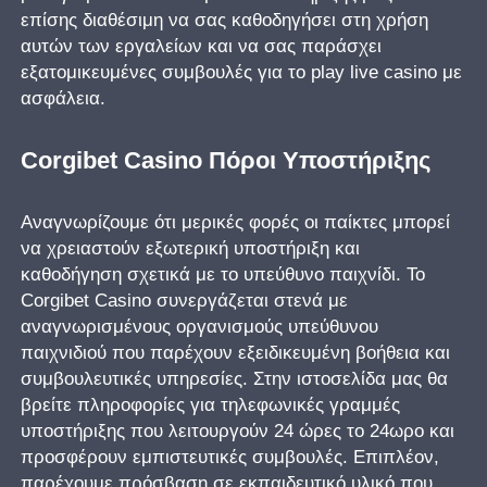
επίσης διαθέσιμη να σας καθοδηγήσει στη χρήση
αυτών των εργαλείων και να σας παράσχει
εξατομικευμένες συμβουλές για το play live casino με
ασφάλεια.
Corgibet Casino Πόροι Υποστήριξης
Αναγνωρίζουμε ότι μερικές φορές οι παίκτες μπορεί
να χρειαστούν εξωτερική υποστήριξη και
καθοδήγηση σχετικά με το υπεύθυνο παιχνίδι. Το
Corgibet Casino συνεργάζεται στενά με
αναγνωρισμένους οργανισμούς υπεύθυνου
παιχνιδιού που παρέχουν εξειδικευμένη βοήθεια και
συμβουλευτικές υπηρεσίες. Στην ιστοσελίδα μας θα
βρείτε πληροφορίες για τηλεφωνικές γραμμές
υποστήριξης που λειτουργούν 24 ώρες το 24ωρο και
προσφέρουν εμπιστευτικές συμβουλές. Επιπλέον,
παρέχουμε πρόσβαση σε εκπαιδευτικό υλικό που