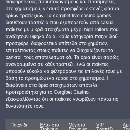
διαφορετικούς προϋπολογισμούς και προτιμήσεις
στοιχηματισμού, γι’ αυτό προσφέρει εκτενές φάσμα
ορίων τραπεζιών. Τα corgibet live casino games
διαθέτουν τραπέζια που εξυπηρετούν από casual
παίκτες με μικρά στοιχήματα μέχρι high rollers που
αναζητούν υψηλά όρια. Κάθε κατηγορία παιχνιδιού
προσφέρει διαφορετικά επίπεδα στοιχημάτων,
επιτρέποντας στους παίκτες να διαχειρίζονται το
bankroll τους αποτελεσματικά. Τα όρια είναι σαφώς
αναγραμμένα σε κάθε τραπέζι, ενώ οι παίκτες
μπορούν εύκολα να φιλτράρουν τις επιλογές τους με
βάση το προτιμώμενο εύρος στοιχηματισμού. Η
διαφάνεια στα όρια στοιχημάτων αποτελεί
προτεραιότητα για το Corgibet Casino,
εξασφαλίζοντας ότι οι παίκτες γνωρίζουν πάντα τις
δυνατότητές τους.
Παιχνίδι
Ελάχιστο
Μέγιστο
VIP
Αρ
Στοίχημα
Στοίχημα
Τραπέζι
Τρ