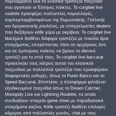
περιλαμβάνει όλα τα κλασικά τραπέζια παιχνίδια
που αγαπούν οι Έλληνες παίκτες. Το corgibet live
roulette προσφέρει πολλαπλές παραλλαγές,
συμπεριλαμβανομένων της Ευρωπαϊκής, Γαλλικής
και Αμερικανικής ρουλέτας, με επαγγελματίες dealers
που διεξάγουν κάθε γύρο με ακρίβεια. Το corgibet live
blackjack διαθέτει διάφορα τραπέζια με ποικίλα όρια
στοιχήματος, επιτρέποντας τόσο σε αρχάριους όσο
και σε έμπειρους παίκτες να βρουν το ιδανικό
τραπέζι για το στυλ τους. Το corgibet live baccarat
προσελκύει τους λάτρεις αυτού του κλασικού
παιχνιδιού με πολλαπλά τραπέζια που προσφέρουν
διαφορετικές εκδοχές, όπως το Punto Banco και το
Speed Baccarat. Επιπλέον, η πλατφόρμα φιλοξενεί
εξειδικευμένα παιχνίδια όπως το Dream Catcher,
Monopoly Live και Lightning Roulette, τα οποία
συνδυάζουν στοιχεία game show με παραδοσιακά
στοιχήματα καζίνο. Κάθε τραπέζι διαθέτει επιλογές
κάμερας από πολλαπλές γωνίες, chat με τους