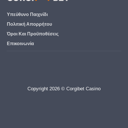
Υπεύθυνο Παιχνίδι
Πολιτική Απορρήτου
Όροι Και Προϋποθέσεις
Επικοινωνία
Copyright 2026 © Corgibet Casino