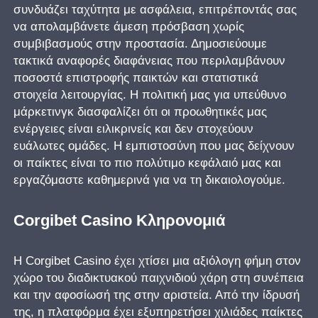
συνδυάζει ταχύτητα με ασφάλεια, επιτρέποντάς σας
να απολαμβάνετε άμεση πρόσβαση χωρίς
συμβιβασμούς στην προστασία. Δημοσιεύουμε
τακτικά αναφορές διαφάνειας που περιλαμβάνουν
ποσοστά επιστροφής παικτών και στατιστικά
στοιχεία λειτουργίας. Η πολιτική μας για υπεύθυνο
μάρκετινγκ διασφαλίζει ότι οι προωθητικές μας
ενέργειες είναι ειλικρινείς και δεν στοχεύουν
ευάλωτες ομάδες. Η εμπιστοσύνη που μας δείχνουν
οι παίκτες είναι το πιο πολύτιμο κεφάλαιό μας και
εργαζόμαστε καθημερινά για να τη δικαιολογούμε.
Corgibet Casino Κληρονομιά
Η Corgibet Casino έχει χτίσει μια αξιόλογη φήμη στον
χώρο του διαδικτυακού παιχνιδιού χάρη στη συνέπεια
και την αφοσίωσή της στην αριστεία. Από την ίδρυσή
της, η πλατφόρμα έχει εξυπηρετήσει χιλιάδες παίκτες