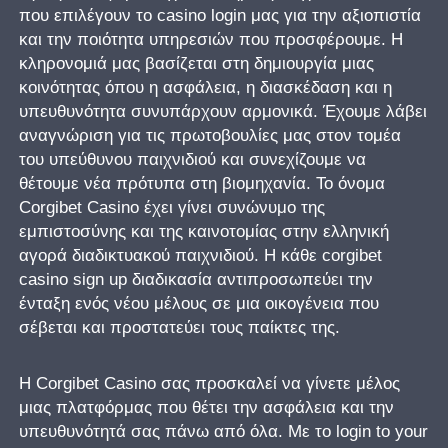
που επιλέγουν το casino login μας για την αξιοπιστία
και την ποιότητα υπηρεσιών που προσφέρουμε. Η
κληρονομιά μας βασίζεται στη δημιουργία μιας
κοινότητας όπου η ασφάλεια, η διασκέδαση και η
υπευθυνότητα συνυπάρχουν αρμονικά. Έχουμε λάβει
αναγνώριση για τις πρωτοβουλίες μας στον τομέα
του υπεύθυνου παιχνιδιού και συνεχίζουμε να
θέτουμε νέα πρότυπα στη βιομηχανία. Το όνομα
Corgibet Casino έχει γίνει συνώνυμο της
εμπιστοσύνης και της καινοτομίας στην ελληνική
αγορά διαδικτυακού παιχνιδιού. Η κάθε corgibet
casino sign up διαδικασία αντιπροσωπεύει την
ένταξη ενός νέου μέλους σε μια οικογένεια που
σέβεται και προστατεύει τους παίκτες της.
Η Corgibet Casino σας προσκαλεί να γίνετε μέλος
μιας πλατφόρμας που θέτει την ασφάλεια και την
υπευθυνότητά σας πάνω από όλα. Με το login to your