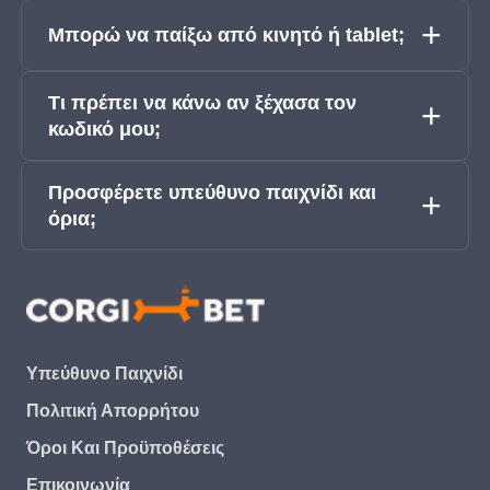
Μπορώ να παίξω από κινητό ή tablet;
Τι πρέπει να κάνω αν ξέχασα τον
κωδικό μου;
Προσφέρετε υπεύθυνο παιχνίδι και
όρια;
Υπεύθυνο Παιχνίδι
Πολιτική Απορρήτου
Όροι Και Προϋποθέσεις
Επικοινωνία